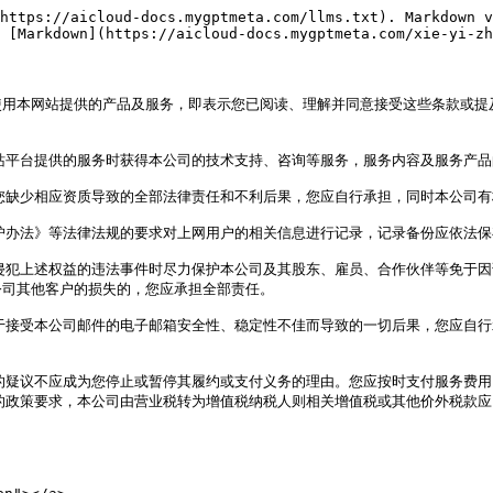
https://aicloud-docs.mygptmeta.com/llms.txt). Markdown v
 [Markdown](https://aicloud-docs.mygptmeta.com/xie-yi-zh
使用本网站提供的产品及服务，即表示您已阅读、理解并同意接受这些条款或提
站平台提供的服务时获得本公司的技术支持、咨询等服务，服务内容及服务产品
您缺少相应资质导致的全部法律责任和不利后果，您应自行承担，同时本公司有
护办法》等法律法规的要求对上网用户的相关信息进行记录，记录备份应依法保存
侵犯上述权益的违法事件时尽力保护本公司及其股东、雇员、合作伙伴等免于
司其他客户的损失的，您应承担全部责任。

于接受本公司邮件的电子邮箱安全性、稳定性不佳而导致的一切后果，您应自
的疑议不应成为您停止或暂停其履约或支付义务的理由。您应按时支付服务费
的政策要求，本公司由营业税转为增值税纳税人则相关增值税或其他价外税款应