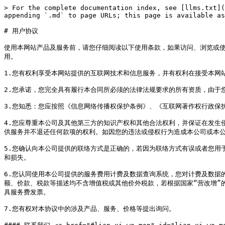
> For the complete documentation index, see [llms.txt](
appending `.md` to page URLs; this page is available as
# 用户协议

使用本网站产品及服务前，请您仔细阅读以下使用条款，如果访问、浏览或
用。

1.您有权利享受本网站提供的互联网技术和信息服务，并有权利在接受本网
2.您承诺，您完全具有履行本合同所必须的法律法规要求的所有资质，由于
3.您知悉：您应按照《信息网络传播权保护条例》、《互联网著作权行政保
4.您应尊重本公司及其他第三方的知识产权和其他合法权利，并保证在发生
供服务并不退还任何款项的权利。如因您的违法或侵权行为造成本公司或本公
5.您确认向本公司提供的联络方式是正确的，若因为联络方式有误或者您用
和损失。

6.您认同使用本公司提供的服务费用计费及数据查询系统，您对计费及数据
额、价款、税款等描述均不含增值税或其他价外税款，若根据国家“营改增”
具服务费发票。

7.您有权对本协议中的涉及产品、服务、价格等提出询问。
