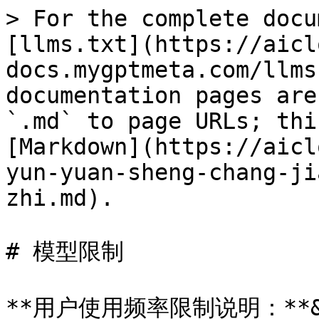
> For the complete docu
[llms.txt](https://aicl
docs.mygptmeta.com/llms
documentation pages are
`.md` to page URLs; thi
[Markdown](https://aicl
yun-yuan-sheng-chang-ji
zhi.md).

# 模型限制

**用户使用频率限制说明：**